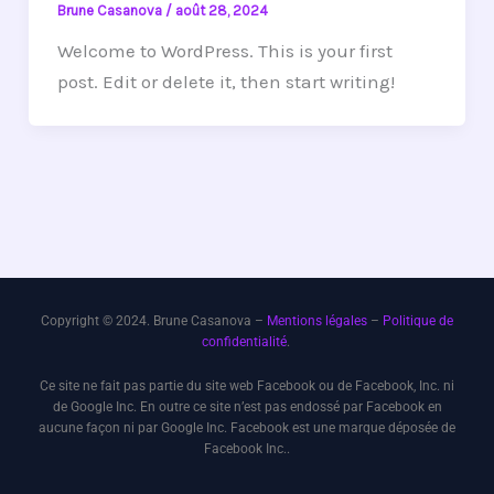
Brune Casanova
/
août 28, 2024
Welcome to WordPress. This is your first
post. Edit or delete it, then start writing!
Copyright © 2024. Brune Casanova –
Mentions légales
–
Politique de
confidentialité
.
Ce site ne fait pas partie du site web Facebook ou de Facebook, Inc. ni
de Google Inc. En outre ce site n’est pas endossé par Facebook en
aucune façon ni par Google Inc. Facebook est une marque déposée de
Facebook Inc..