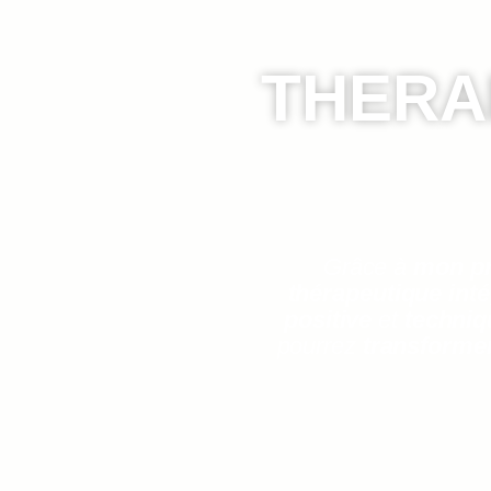
THERA
Grâce à
mon pr
thérapeutique inté
positive
et
techniq
pourrez
transforme