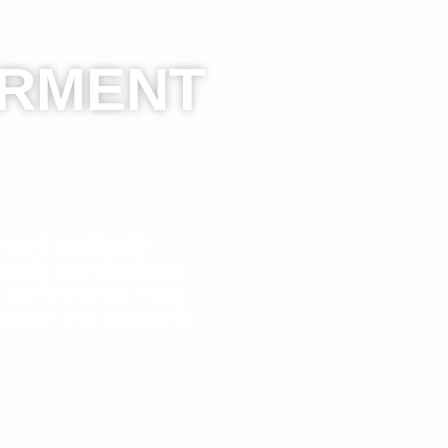
ERMENT
reux),
méthode
ouple
,
psychologie
la performance, vous
’amour
, vos
rapports