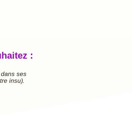
haitez :
 dans ses
re insu).