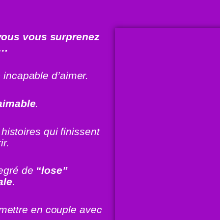
 vous vous surprenez
r…
e
incapable d’aimer.
aimable
.
 histoires qui finissent
ir.
degré de
“lose”
ale
.
mettre en couple avec