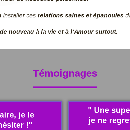
à installer ces
relations saines et épanouies
da
de nouveau à la vie et à l’Amour surtout.
Témoignages
" Une supe
aire, je le
je ne regre
hésiter !"