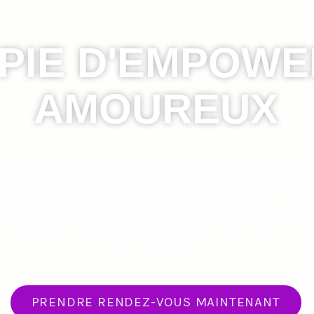
PIE D'EMPOW
AMOUREUX
otocole TEA
(Thérapie d’Empowerment Amou
grative
qui allie
psychanalyse
,
thérapie de c
ues de préparation mentale
/amélioration de 
r radicalement et durablement
votre
lien à l
amoureux.
PRENDRE RENDEZ-VOUS MAINTENANT